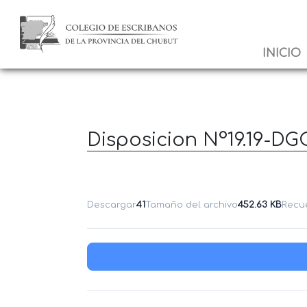
INICIO
Disposicion N°19.19-DG
Descargar
41
Tamaño del archivo
452.63 KB
Recu