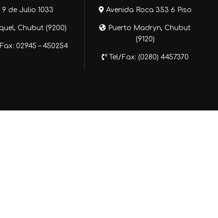
9 de Julio 1033
Avenida Roca 353 6 Piso
uel, Chubut (9200)
Puerto Madryn, Chubut
(9120)
Fax: 02945 – 450254
Tel/Fax: (0280) 4457370