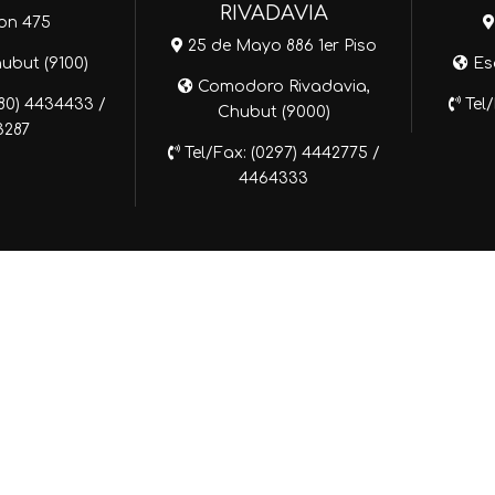
RIVADAVIA
on 475
25 de Mayo 886 1er Piso
hubut (9100)
Esq
Comodoro Rivadavia,
280) 4434433 /
Tel/
Chubut (9000)
3287
Tel/Fax: (0297) 4442775 /
4464333