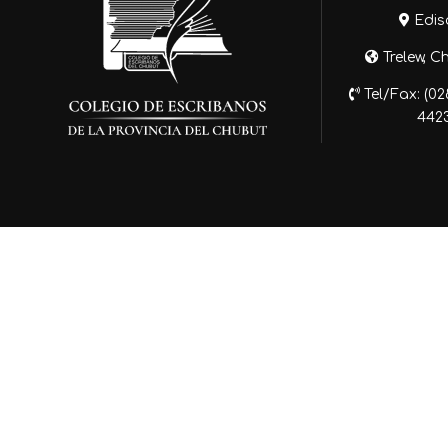
Edis
Trelew, C
Tel/Fax: (0
442