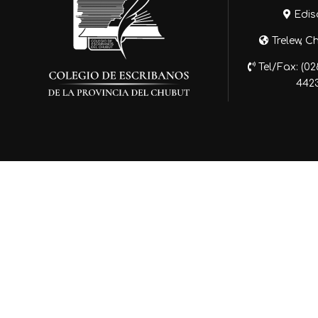
Edis
Trelew, C
Tel/Fax: (0
442