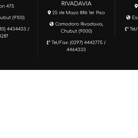
RIVADAVIA
on 475
25 de Mayo 886 1er Piso
hubut (9100)
Esq
Comodoro Rivadavia,
280) 4434433 /
Tel/
Chubut (9000)
3287
Tel/Fax: (0297) 4442775 /
4464333