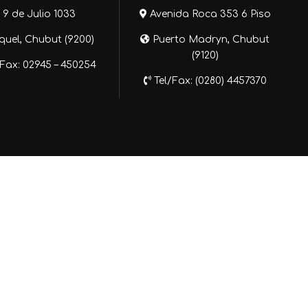
9 de Julio 1033
Avenida Roca 353 6 Piso
uel, Chubut (9200)
Puerto Madryn, Chubut
(9120)
Fax: 02945 – 450254
Tel/Fax: (0280) 4457370