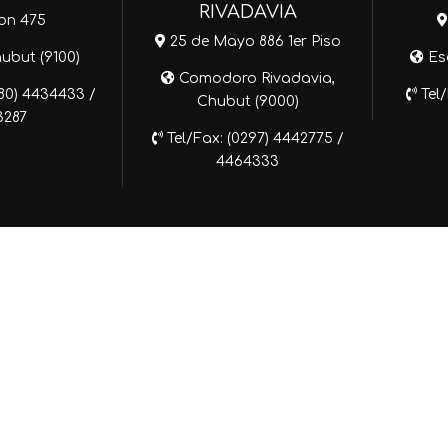
RIVADAVIA
on 475
25 de Mayo 886 1er Piso
hubut (9100)
Esq
Comodoro Rivadavia,
280) 4434433 /
Tel/
Chubut (9000)
3287
Tel/Fax: (0297) 4442775 /
4464333