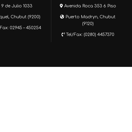
9 de Julio 1033
Avenida Roca 353 6 Piso
uel, Chubut (9200)
Puerto Madryn, Chubut
(9120)
Fax: 02945 – 450254
Tel/Fax: (0280) 4457370