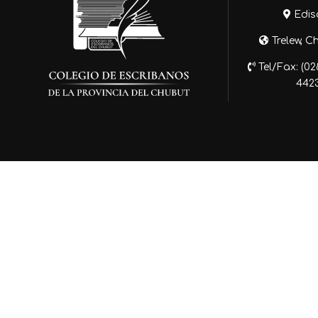
Edis
Trelew, C
Tel/Fax: (0
442