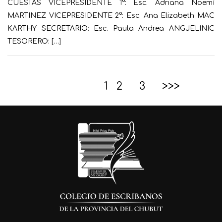
CUESTAS VICEPRESIDENTE 1°: Esc. Adriana Noemí
MARTINEZ VICEPRESIDENTE 2°: Esc. Ana Elizabeth MAC
KARTHY SECRETARIO: Esc. Paula Andrea ANGJELINIC
TESORERO: […]
1
2
3
>>>